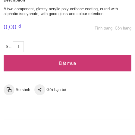
Description
A two-component, glossy acrylic polyurethane coating, cured with
aliphatic isocyanate, with good gloss and colour retention.
0,00 ₫
Tình trạng:
Còn hàng
SL:
Đặt mua
So sánh
Gửi bạn bè