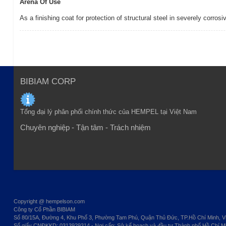
Arena Of Use
As a finishing coat for protection of structural steel in severely corr
BIBIAM CORP
Tổng đại lý phân phối chính thức của HEMPEL tại Việt Nam
Chuyên nghiệp - Tận tâm - Trách nhiệm
Copyright @ hempelson.com
Công ty Cổ Phần BIBIAM
Số 80/15A, Đường 4, Khu Phố 3, Phường Tam Phú, Quận Thủ Đức, TP.Hồ Chí Minh, V
Số giấy CNĐKKD: 0313929314 - Nơi cấp: Sở kế hoạch và đầu tư Thành phố Hồ Chí M