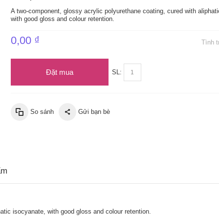
A two-component, glossy acrylic polyurethane coating, cured with aliphati
with good gloss and colour retention.
0,00 ₫
Tình 
Đặt mua
SL:
So sánh
Gửi bạn bè
ẩm
atic isocyanate, with good gloss and colour retention.