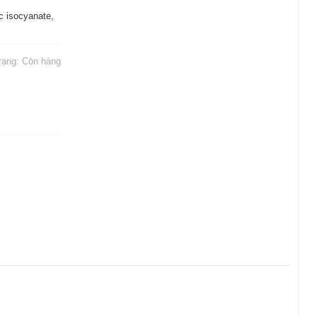
c isocyanate,
trạng:
Còn hàng