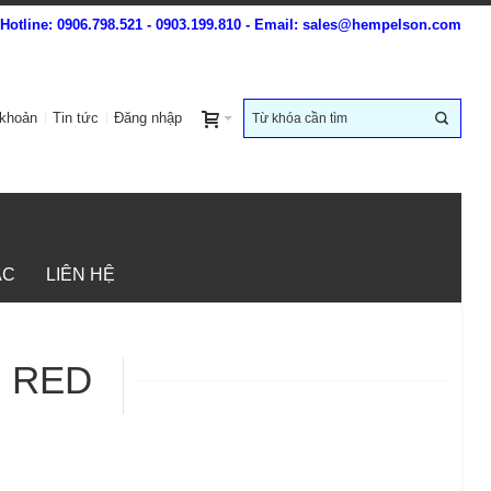
Hotline: 0906.798.521 - 0903.199.810 - Email: sales@hempelson.com
 khoản
Tin tức
Đăng nhập
ÁC
LIÊN HỆ
 RED