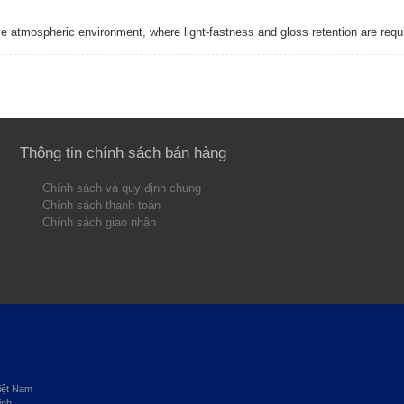
osive atmospheric environment, where light-fastness and gloss retention are req
Thông tin chính sách bán hàng
Chính sách và quy định chung
Chính sách thanh toán
Chính sách giao nhận
iệt Nam
inh