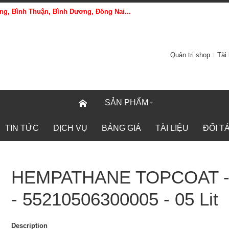
g, Bình Thuận, Bình Dương, Đồng Nai...
Quản trị shop
Tài
SẢN PHẨM
TIN TỨC
DỊCH VỤ
BẢNG GIÁ
TÀI LIỆU
ĐỐI T
HEMPATHANE TOPCOAT -
- 55210506300005 - 05 Lit
Description