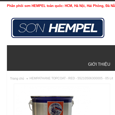
Phân phối sơn HEMPEL toàn quốc: HCM, Hà Nội, Hải Phòng, Đà Nẵn
GIỚI THIỆU
HEMPATHANE TOPCOAT - RED - 55210506300005 - 05 Lit
Trang chủ